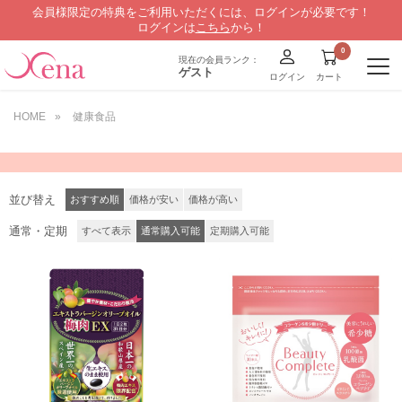
会員様限定の特典をご利用いただくには、ログインが必要です！
ログインは
こちら
から！
現在の会員ランク：
ゲスト
ログイン
カート
HOME
»
健康食品
並び替え
おすすめ順
価格が安い
価格が高い
通常・定期
すべて表示
通常購入可能
定期購入可能