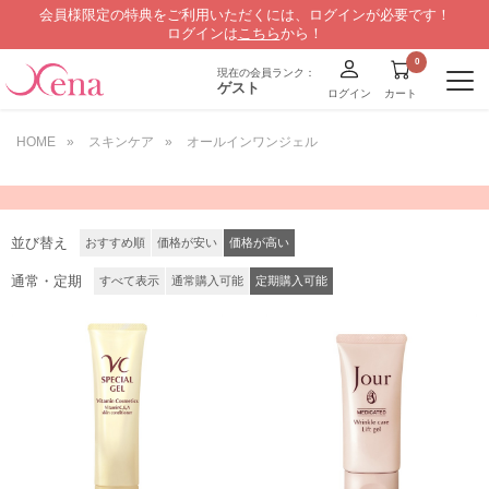
会員様限定の特典をご利用いただくには、ログインが必要です！
ログインは
こちら
から！
現在の会員ランク：
ゲスト
ログイン
カート
HOME
»
スキンケア
»
オールインワンジェル
並び替え
おすすめ順
価格が安い
価格が高い
通常・定期
すべて表示
通常購入可能
定期購入可能