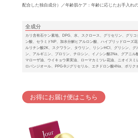
配合した独自成分）／年齢肌ケア：年齢に応じたお手入れ
全成分
カリ含有石ケン素地、DPG、水、スクロース、グリセリン、グリコ
ン酸、セラミドNP、加水分解ヒアルロン酸、ハイブリッドローズ
ルリチン酸2K、スクワラン、タウリン、リシンHCI、グリシン、
ン、アルギニン、プロリン、チロシン、イノシン酸2Na、グアニル
マローザ油、ウイキョウ果実油、ローマカミツレ花油、ニオイスミレ
ロパンジオール、PPG-9ジグリセリル、エチドロン酸4Na、ポリク
お得にお届け便はこちら