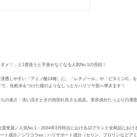
メ！」と1度使うと手放せなくなる人気No.1の洗顔！
浸透しやすい「アミノ酸14種」に、「レチノール」や「ビタミンC」を
けで、化粧水をつけた後のようなしっとりハリツヤ肌へ導きます！
立ちの速さ・洗い流すときの泡切れ良さも追及。美容成分たっぷりの濃
年に金賞受賞／人気No.1：2024年3月時点におけるJJブランド全商品にお
ポート成分／シワコラex：ハリサポート成分（セリン、プロリンなどアミ