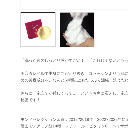
「洗った後のしっとり感がすごい！」「これじゃないともうダ
美容液レベルで中身にこだわり抜き、コラーゲンよりも肌に
めの美容成分を、なんと60種以上もたっぷり濃縮！洗うだ
さらに「泡立てが難しくって…」というお声に応えし、泡
秘密です！
モンドセレクション金賞：2015?2019年、2022?2025
層まで／アミノ酸14種・レチノール・ビタミンC：ハリサ