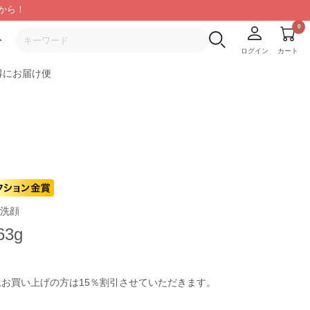
から！
ト
ログイン
カート
得にお届け便
洗顔
3g
上お買い上げの方は15％割引させていただきます。