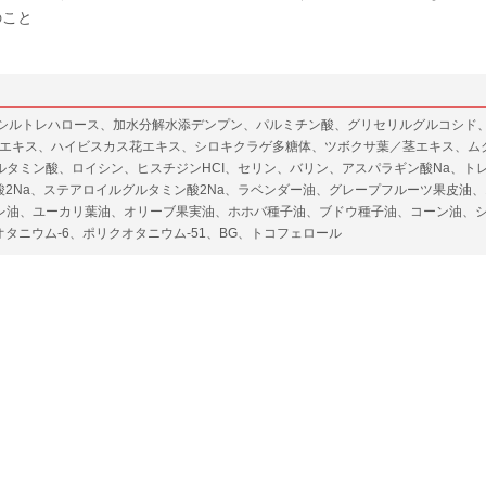
のこと
シルトレハロース、加水分解水添デンプン、パルミチン酸、グリセリルグルコシド、
花エキス、ハイビスカス花エキス、シロキクラゲ多糖体、ツボクサ葉／茎エキス、ム
グルタミン酸、ロイシン、ヒスチジンHCI、セリン、バリン、アスパラギン酸Na、
酸2Na、ステアロイルグルタミン酸2Na、ラベンダー油、グレープフルーツ果皮油
油、ユーカリ葉油、オリーブ果実油、ホホバ種子油、ブドウ種子油、コーン油、シア
オタニウム-6、ポリクオタニウム-51、BG、トコフェロール